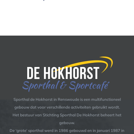
Sporthal de Hokhorst in Renswoude is een multifunctioneel
gebouw dat voor verschillende activiteiten gebruikt wordt.
Het bestuur van Stichting Sporthal De Hokhorst beheert het
gebouw.
De ‘grote’ sporthal werd in 1986 gebouwd en in januari 1987 in