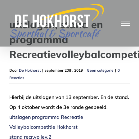
Ga
naar
uitslagen, stand en
inhoud
programma
Recreatievolleybalcompeti
Door
De Hokhorst
|
september 20th, 2019
|
Geen categorie
|
0
Reacties
Hierbij de uitslagen van 13 september. En de stand.
Op 4 oktober wordt de 3e ronde gespeeld.
uitslagen programma Recreatie
Volleybalcompetitie Hokhorst
stand recr.volley.2